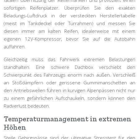
fatalen Überhitzung der Reifenflanken und provoziert einen
sofortigen Reifenplatzer. Überprüfen Sie den exakten
Beladungs-Luftdruck in der versteckten Herstellertabelle
(meist im Tankdeckel oder Türrahmen) und messen Sie
diesen immer am kalten Reifen, idealerweise mit einem
eigenen 12V-Kompressor, bevor Sie auf die Autobahn
auffahren.
Gleichzeitig muss das Fahrwerk extremen Belastungen
standhalten. Eine schwere Dachbox verschiebt den
Schwerpunkt des Fahrzeugs
enorm nach außen. Verschleiß
an Stoßdämpfern oder gerissene Gummimanschetten an
den Antriebswellen führen in kurvigen Alpenpässen nicht nur
zu einem gefährlichen Aufschaukeln, sondern können den
Radverlust bedeuten.
Temperaturmanagement in extremen
Höhen
Steile Gebirgspässe sind der ultimative Stresstest für den