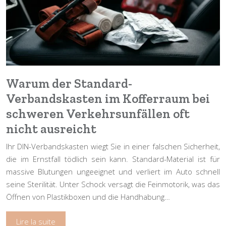
Warum der Standard-
Verbandskasten im Kofferraum bei
schweren Verkehrsunfällen oft
nicht ausreicht
Ihr DIN-Verbandskasten wiegt Sie in einer falschen Sicherheit,
die im Ernstfall tödlich sein kann. Standard-Material ist für
massive Blutungen ungeeignet und verliert im Auto schnell
seine Sterilität. Unter Schock versagt die Feinmotorik, was das
Öffnen von Plastikboxen und die Handhabung…
Lire la suite