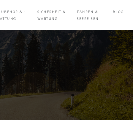
ZUBEHÖR & -
SICHERHEIT &
FÄHREN &
BLOG
TATTUNG
WARTUNG
SEEREISEN