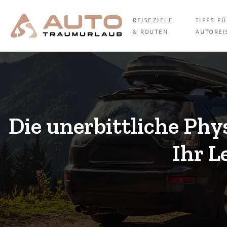
REISEZIELE
TIPPS F
& ROUTEN
AUTOREI
Die unerbittliche Phy
Ihr L