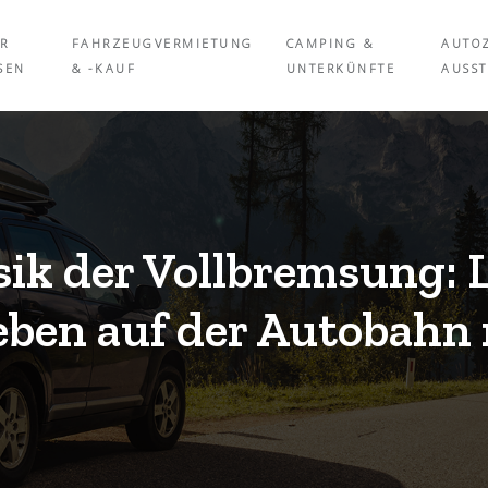
ÜR
FAHRZEUGVERMIETUNG
CAMPING &
AUTO
SEN
& -KAUF
UNTERKÜNFTE
AUSS
sik der Vollbremsung:
eben auf der Autobahn 