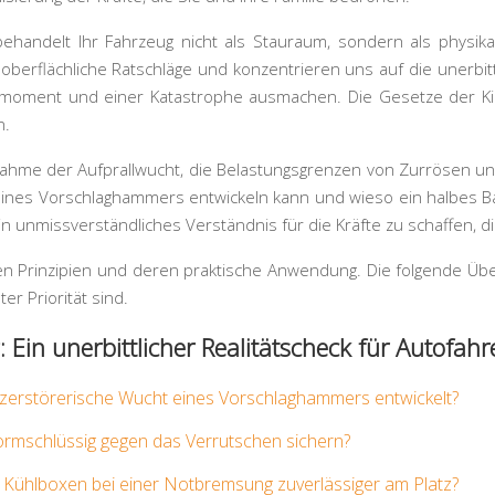
ehandelt Ihr Fahrzeug nicht als Stauraum, sondern als physikal
erflächliche Ratschläge und konzentrieren uns auf die unerbittli
oment und einer Katastrophe ausmachen. Die Gesetze der Kineti
n.
unahme der Aufprallwucht, die Belastungsgrenzen von Zurrösen un
ines Vorschlaghammers entwickeln kann und wieso ein halbes Bar 
n unmissverständliches Verständnis für die Kräfte zu schaffen, d
en Prinzipien und deren praktische Anwendung. Die folgende Über
er Priorität sind.
Ein unerbittlicher Realitätscheck für Autofahr
e zerstörerische Wucht eines Vorschlaghammers entwickelt?
ormschlüssig gegen das Verrutschen sichern?
 Kühlboxen bei einer Notbremsung zuverlässiger am Platz?