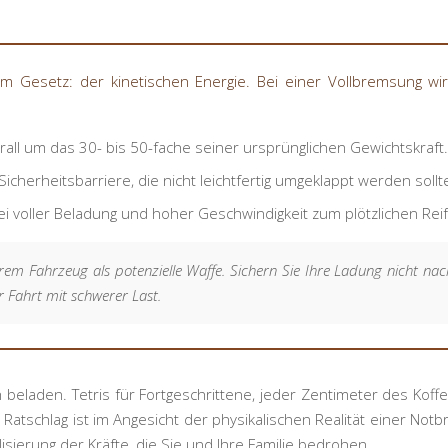
m Gesetz: der kinetischen Energie. Bei einer Vollbremsung wir
rall um das 30- bis 50-fache seiner ursprünglichen Gewichtskraft
Sicherheitsbarriere, die nicht leichtfertig umgeklappt werden sollt
bei voller Beladung und hoher Geschwindigkeit zum plötzlichen Rei
rem Fahrzeug als potenzielle Waffe. Sichern Sie Ihre Ladung nicht na
r Fahrt mit schwerer Last.
beladen. Tetris für Fortgeschrittene, jeder Zentimeter des Koffe
 Ratschlag ist im Angesicht der physikalischen Realität einer No
lisierung der Kräfte, die Sie und Ihre Familie bedrohen.