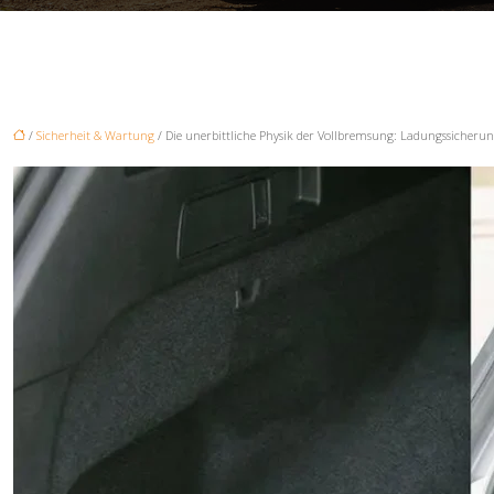
/
Sicherheit & Wartung
/ Die unerbittliche Physik der Vollbremsung: Ladungssicherung