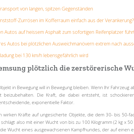
Transport von langen, spitzen Gegenständen
nststoff-Zurrösen im Kofferraum einfach aus der Verankerung?
en Autos auf heissem Asphalt zum sofortigen Reifenplatzer führ
es Autos bei plötzlichen Ausweichmanövern extrem nach ausse
adung bei 130 km/h lebensgefährlich wird
remsung plötzlich die zerstörerische 
 Objekt in Bewegung will in Bewegung bleiben. Wenn Ihr Fahrzeug ab
beizubehalten. Die Kraft, die dabei entsteht, ist schockiere
entscheidende, exponentielle Faktor.
h wirken Kräfte auf ungesicherte Objekte, die dem 30- bis 50-fa
schlägt also mit einer Wucht von bis zu 100 Kilogramm (2 kg x 50
st die Wucht eines ausgewachsenen Kampfhundes, der auf einen ein