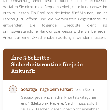
Die Umsetzung einer festen Routine ist der Schlüssel.
Verfallen Sie nicht in die Bequemlichkeit, « nur kurz » etwas im
Auto zu lassen. Ein Profi braucht keine fünf Minuten, um Ihr
Fahrzeug zu öffnen und die wertvollsten Gegenstände zu
entwenden. Die folgende Checkliste dient als
unmissverständliche Handlungsanweisung, die Sie bei jeder
Ankunft an einer Zwischenübernachtung anwenden müssen.
Ihre 5-Schritte-
Sicherheitsroutine für jede
Ankunft:
Sofortige Triage beim Parken:
Teilen Sie Ihr
Gepäck gedanklich in drei Prioritätskategorien
ein: 1 (Elektronik, Papiere, Geld – muss sofort
raus), 2 (Taschen, deren Inhalt nicht einsehbar