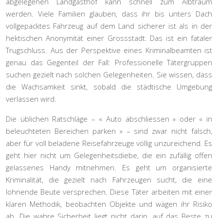
abgelegenen Landgasthof kann schnell zum Albtraum
werden. Viele Familien glauben, dass ihr bis unters Dach
vollgepacktes Fahrzeug auf dem Land sicherer ist als in der
hektischen Anonymität einer Grossstadt. Das ist ein fataler
Trugschluss. Aus der Perspektive eines Kriminalbeamten ist
genau das Gegenteil der Fall: Professionelle Tätergruppen
suchen gezielt nach solchen Gelegenheiten. Sie wissen, dass
die Wachsamkeit sinkt, sobald die städtische Umgebung
verlassen wird.
Die üblichen Ratschläge – « Auto abschliessen » oder « in
beleuchteten Bereichen parken » – sind zwar nicht falsch,
aber für voll beladene Reisefahrzeuge völlig unzureichend. Es
geht hier nicht um Gelegenheitsdiebe, die ein zufällig offen
gelassenes Handy mitnehmen. Es geht um organisierte
Kriminalität, die gezielt nach Fahrzeugen sucht, die eine
lohnende Beute versprechen. Diese Täter arbeiten mit einer
klaren Methodik, beobachten Objekte und wägen ihr Risiko
ab. Die wahre Sicherheit liegt nicht darin, auf das Beste zu