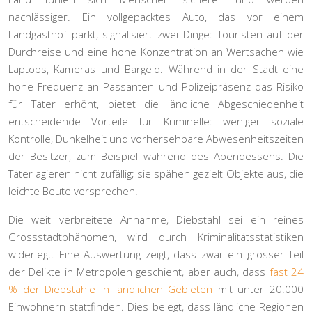
nachlässiger. Ein vollgepacktes Auto, das vor einem
Landgasthof parkt, signalisiert zwei Dinge: Touristen auf der
Durchreise und eine hohe Konzentration an Wertsachen wie
Laptops, Kameras und Bargeld. Während in der Stadt eine
hohe Frequenz an Passanten und Polizeipräsenz das Risiko
für Täter erhöht, bietet die ländliche Abgeschiedenheit
entscheidende Vorteile für Kriminelle:
weniger soziale
Kontrolle
, Dunkelheit und vorhersehbare Abwesenheitszeiten
der Besitzer, zum Beispiel während des Abendessens. Die
Täter agieren nicht zufällig; sie spähen gezielt Objekte aus, die
leichte Beute versprechen.
Die weit verbreitete Annahme, Diebstahl sei ein reines
Grossstadtphänomen, wird durch Kriminalitätsstatistiken
widerlegt. Eine Auswertung zeigt, dass zwar ein grosser Teil
der Delikte in Metropolen geschieht, aber auch, dass
fast 24
% der Diebstähle in ländlichen Gebieten
mit unter 20.000
Einwohnern stattfinden. Dies belegt, dass ländliche Regionen