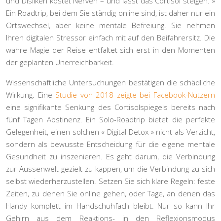
und Disliken kostet Nerven – und lässt das Cortisol steigen. »
Ein Roadtrip, bei dem Sie ständig online sind, ist daher nur ein
Ortswechsel, aber keine mentale Befreiung. Sie nehmen
Ihren digitalen Stressor einfach mit auf den Beifahrersitz. Die
wahre Magie der Reise entfaltet sich erst in den Momenten
der
geplanten Unerreichbarkeit
.
Wissenschaftliche Untersuchungen bestätigen die schädliche
Wirkung. Eine
Studie von 2018 zeigte bei Facebook-Nutzern
eine signifikante Senkung des Cortisolspiegels bereits nach
fünf Tagen Abstinenz. Ein Solo-Roadtrip bietet die perfekte
Gelegenheit, einen solchen « Digital Detox » nicht als Verzicht,
sondern als bewusste Entscheidung für die eigene mentale
Gesundheit zu inszenieren. Es geht darum, die Verbindung
zur Aussenwelt gezielt zu kappen, um die Verbindung zu sich
selbst wiederherzustellen. Setzen Sie sich klare Regeln: feste
Zeiten, zu denen Sie online gehen, oder Tage, an denen das
Handy komplett im Handschuhfach bleibt. Nur so kann Ihr
Gehirn aus dem Reaktions- in den Reflexionsmodus