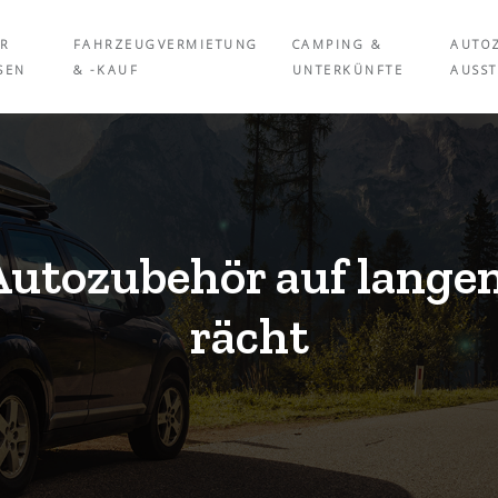
ÜR
FAHRZEUGVERMIETUNG
CAMPING &
AUTO
SEN
& -KAUF
UNTERKÜNFTE
AUSS
 Autozubehör auf lange
rächt