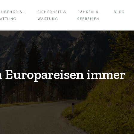
ZUBEHÖR & -
SICHERHEIT &
FÄHREN &
BLOG
TATTUNG
WARTUNG
SEEREISEN
n Europareisen immer