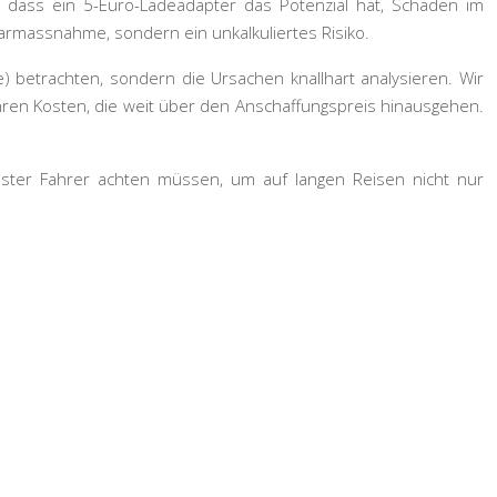
st, dass ein 5-Euro-Ladeadapter das Potenzial hat, Schäden im
parmassnahme, sondern ein unkalkuliertes Risiko.
le) betrachten, sondern die Ursachen knallhart analysieren. Wir
ahren Kosten, die weit über den Anschaffungspreis hinausgehen.
usster Fahrer achten müssen, um auf langen Reisen nicht nur