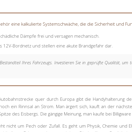
ehör eine kalkulierte Systemschwäche, die die Sicherheit und Fun
schädliche Dämpfe frei und versagen mechanisch.
as 12V-Bordnetz und stellen eine akute Brandgefahr dar.
Bestandteil Ihres Fahrzeugs. Investieren Sie in geprüfte Qualität, um t
n Autobahnstrecke quer durch Europa gibt die Handyhalterung 
 noch ein Rinnsal an Strom. Man ärgert sich, kauft an der nächst
 Spitze des Eisbergs. Die gängige Meinung, man kaufe bei Billigwar
ht nicht um Pech oder Zufall. Es geht um Physik, Chemie und Elek