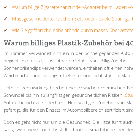
Warum billige Zigarettenanzünder-Adapter beim Laden 
Massgeschneiderte Taschen-Sets oder flexible Spanngurte
Wie Sie gefährliche Kabelbrände durch massiv überlastet
Warum billiges Plastik-Zubehör bei 4
Im Sommer verwandelt sich ein in der Sonne geparktes Auto s
beginnt die erste, unsichtbare Gefahr von Billig-Zubehör:
Sonnenbrillenclips verwendet werden, enthalten oft einen hoh
Weichmacher und Lösungsmittelreste, sind nicht stabil im Mate
Unter Hitzeeinwirkung brechen die schwachen chemischen Bin
Schwindel bis hin zu langfristigen gesundheitlichen Risiken.
Stu
Auto erheblich verschlechtert. Hochwertiges Zubehör von Mark
gefertigt, die für den Einsatz im Automobilbereich zertifizier
Doch es geht nicht nur um die Gesundheit. Die Hitze führt auc
sass, wird weich und lässt Ihr teures Smartphone bei der 