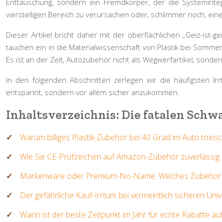
Enttäuschung, sondern ein Fremdkörper, der die
Systeminteg
vierstelligen Bereich zu verursachen oder, schlimmer noch, ein
Dieser Artikel bricht daher mit der oberflächlichen „Geiz-ist-
tauchen ein in die Materialwissenschaft von Plastik bei Somme
Es ist an der Zeit, Autozubehör nicht als Wegwerfartikel, sonder
In den folgenden Abschnitten zerlegen wir die häufigsten I
entspannt, sondern vor allem sicher anzukommen.
Inhaltsverzeichnis: Die fatalen Schw
Warum billiges Plastik-Zubehör bei 40 Grad im Auto toxis
Wie Sie CE-Prüfzeichen auf Amazon-Zubehör zuverlässig au
Markenware oder Premium-No-Name: Welches Zubehör hält
Der gefährliche Kauf-Irrtum bei vermeintlich sicheren Un
Wann ist der beste Zeitpunkt im Jahr für echte Rabatte 