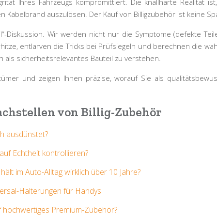
rität
Ihres Fahrzeugs kompromittiert. Die knallharte Realität i
en Kabelbrand auszulösen. Der Kauf von Billigzubehör ist keine S
geil“-Diskussion. Wir werden nicht nur die Symptome (defekte Tei
rhitze, entlarven die Tricks bei Prüfsiegeln und berechnen die w
n als sicherheitsrelevantes Bauteil zu verstehen.
rrtümer und zeigen Ihnen präzise, worauf Sie als qualitätsbew
achstellen von Billig-Zubehör
ch ausdünstet?
f Echtheit kontrollieren?
 im Auto-Alltag wirklich über 10 Jahre?
iversal-Halterungen für Handys
auf hochwertiges Premium-Zubehör?