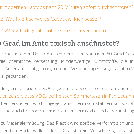
von modernen Laptops nach 20 Minuten sofort durchschmoren?
: Was fixiert schweres Gepäck wirklich besser?
e 12V-Kfz-Ladegeräte auf Reisen sicher verhindern
0 Grad im Auto toxisch ausdünstet?
chnell in einen Backofen. Temperaturen von über 60 Grad Cels
 die chemische Zersetzung. Minderwertige Kunststoffe, die in
en Anteil an flüchtigen organischen Verbindungen, sogenannten
V
rial gebunden.
dungen auf und die VOCs gasen aus. Sie atmen diesen Chemie-Co
dien zeigen, dass VOCs bei heissen Sommertagen in Fahrzeugi
enherstellern wird hingegen aus thermisch stabilen Kunststoffen
t sind und auch bei hohen Temperaturen formstabil und ausdünstun
h zu
Materialermüdung
. Das Plastik wird spröde, verformt sich un
ersten Bodenwelle fallen. Das ist kein Verschleiss, das ist 