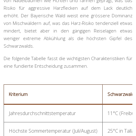
von Nadelbäumen wie Fichten und Tannen geprägt, was das
Risiko für
aggressive Harzflecken
auf dem Lack deutlich
erhöht. Der Bayerische Wald weist eine grössere Dominanz
von Mischwäldern auf, was das Harz-Risiko tendenziell etwas
mindert, bietet aber in den gängigen Reiselagen etwas
weniger extreme Abkühlung als die höchsten Gipfel des
Schwarzwalds.
Die folgende Tabelle fasst die wichtigsten Charakteristiken für
eine fundierte Entscheidung zusammen.
Kriterium
Schwarzwald
Jahresdurchschnittstemperatur
11°C (Freibur
Höchste Sommertemperatur (Juli/August)
25°C in Tall