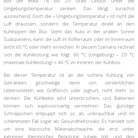
Box um etwa
18 bis 20 Grad Celsius unter die
Umgebungstemperatur
senken. Das klingt zunächst
ausreichend. Doch die « Umgebungstemperatur » ist nicht die
Luft draussen, sondern die Temperatur direkt an den
Kühlrippen der Box. Steht das Auto in der prallen Sonne
Südspaniens, kann die Luft im Kofferraum oder im Innenraum
leicht 60 °C oder mehr erreichen. In diesem Szenario rechnet
sich die Kühlleistung wie folgt: 60 °C (Umgebung) – 20 °C
(maximale Kühlleistung) = 40 °C im Inneren der Kühlbox.
Bei dieser Temperatur ist an die sichere Kühlung von
Getränken, geschweige denn von verderblichen
Lebensmitteln wie Grillfleisch oder Joghurt, nicht mehr zu
denken. Die Kühlkette wird unterbrochen, und Bakterien
können sich explosionsartig vermehren. Das günstige
Schnäppchen entpuppt sich so als unbrauchbar und im
schlimmsten Fall sogar als Gesundheitsrisiko. Es handelt sich
um eine klassische Materialschwäche, die erst unter
extremer thermischer Belastung zutage tritt und den