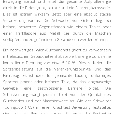
Bewegung abrupt und leitet die gesamte Aufprallenergie
direkt in die Befestigungspunkte und die Fahrzeugkarosserie.
Dies ist extrem wirksam, setzt aber eine absolut stabile
Verankerung voraus. Die Schwäche von Gittern liegt bei
kleinen, schweren Gegenständen wie einem Tablet oder
einer Trinkflasche aus Metall, die durch die Maschen
schlüpfen und zu gefährlichen Geschossen werden können.
Ein
hochwertiges Nylon-Gurtbandnetz
(nicht zu verwechseln
mit elastischen Gepäcknetzen) absorbiert Energie durch eine
kontrollierte Dehnung von etwa 5-10 %. Dies reduziert die
Spitzenbelastung auf die Verankerungspunkte und das
Fahrzeug. Es ist ideal für gemischte Ladung, unförmiges
Sportequipment oder kleinere Teile, da das engmaschige
Gewebe eine geschlossene Barriere bildet. Die
Schutzwirkung hängt jedoch direkt von der Qualität des
Gurtbandes und der Maschenweite ab. Wie der Schweizer
Touringclub (TCS) in einer Crashtest-Bewertung feststellte,
sind es vor allem die starren Systeme, die Bestnoten