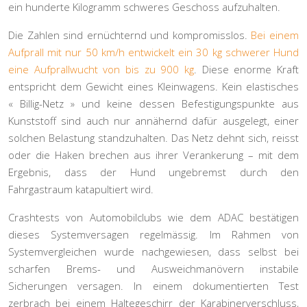
ein hunderte Kilogramm schweres Geschoss aufzuhalten.
Die Zahlen sind ernüchternd und kompromisslos.
Bei einem
Aufprall mit nur 50 km/h entwickelt ein 30 kg schwerer Hund
eine Aufprallwucht von bis zu 900 kg
. Diese enorme Kraft
entspricht dem Gewicht eines Kleinwagens. Kein elastisches
« Billig-Netz » und keine dessen Befestigungspunkte aus
Kunststoff sind auch nur annähernd dafür ausgelegt, einer
solchen Belastung standzuhalten. Das Netz dehnt sich, reisst
oder die Haken brechen aus ihrer Verankerung – mit dem
Ergebnis, dass der Hund ungebremst durch den
Fahrgastraum katapultiert wird.
Crashtests von Automobilclubs wie dem ADAC bestätigen
dieses
Systemversagen
regelmässig. Im Rahmen von
Systemvergleichen wurde nachgewiesen, dass selbst bei
scharfen Brems- und Ausweichmanövern instabile
Sicherungen versagen. In einem dokumentierten Test
zerbrach bei einem Haltegeschirr der Karabinerverschluss,